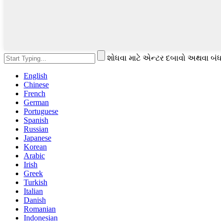
શોધવા માટે એન્ટર દબાવો અથવા બંધ
English
Chinese
French
German
Portuguese
Spanish
Russian
Japanese
Korean
Arabic
Irish
Greek
Turkish
Italian
Danish
Romanian
Indonesian