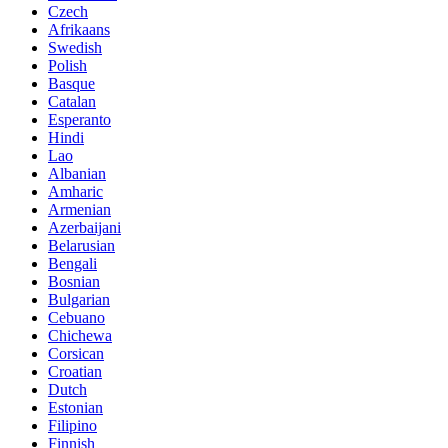
Czech
Afrikaans
Swedish
Polish
Basque
Catalan
Esperanto
Hindi
Lao
Albanian
Amharic
Armenian
Azerbaijani
Belarusian
Bengali
Bosnian
Bulgarian
Cebuano
Chichewa
Corsican
Croatian
Dutch
Estonian
Filipino
Finnish