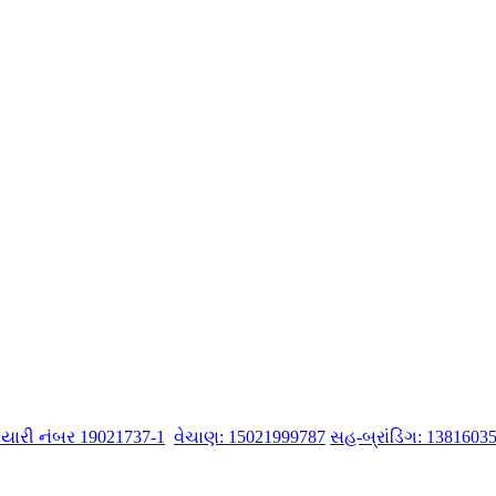
 તૈયારી નંબર 19021737-1
વેચાણ: 15021999787
સહ-બ્રાંડિંગ: 1381603