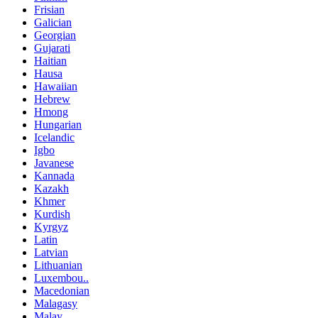
Frisian
Galician
Georgian
Gujarati
Haitian
Hausa
Hawaiian
Hebrew
Hmong
Hungarian
Icelandic
Igbo
Javanese
Kannada
Kazakh
Khmer
Kurdish
Kyrgyz
Latin
Latvian
Lithuanian
Luxembou..
Macedonian
Malagasy
Malay