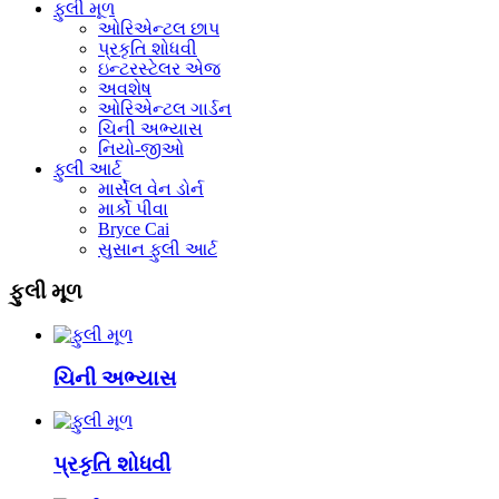
ફુલી મૂળ
ઓરિએન્ટલ છાપ
પ્રકૃતિ શોધવી
ઇન્ટરસ્ટેલર એજ
અવશેષ
ઓરિએન્ટલ ગાર્ડન
ચિની અભ્યાસ
નિયો-જીઓ
ફુલી આર્ટ
માર્સેલ વેન ડોર્ન
માર્કો પીવા
Bryce Cai
સુસાન ફુલી આર્ટ
ફુલી મૂળ
ચિની અભ્યાસ
પ્રકૃતિ શોધવી