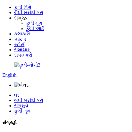
ફુલી વિશે
બધી ખરીદી કરો
સંગ્રહ
ફૂલી મૂળ
ફુલી આર્ટ
કલાકારો
કસ્ટમ
સ્ટોર્સ
સમાચાર
સંપર્ક કરો
English
ઘર
બધી ખરીદી કરો
સંગ્રહો
ફુલી મૂળ
સંગ્રહો