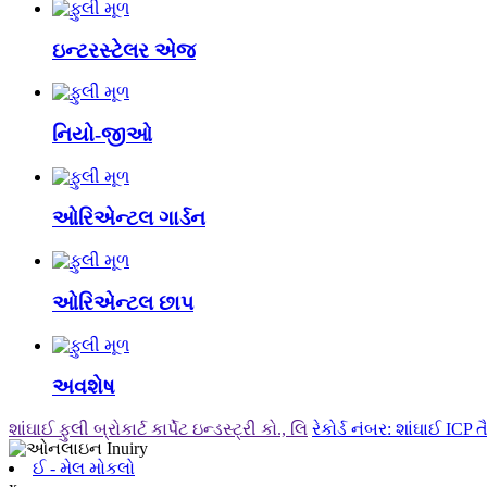
ઇન્ટરસ્ટેલર એજ
નિયો-જીઓ
ઓરિએન્ટલ ગાર્ડન
ઓરિએન્ટલ છાપ
અવશેષ
શાંઘાઈ ફુલી બ્રોકાર્ટ કાર્પેટ ઇન્ડસ્ટ્રી કો., લિ
રેકોર્ડ નંબર: શાંઘાઈ ICP
ઈ - મેલ મોકલો